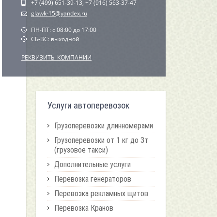
+7 (499) 651-39-13, +7 (916) 563-37-47
glawk-15@yandex.ru
ПН-ПТ: с 08:00 до 17:00
СБ-ВС: выходной
РЕКВИЗИТЫ КОМПАНИИ
Услуги автоперевозок
Грузоперевозки длинномерами
Грузоперевозки от 1 кг до 3т
(грузовое такси)
Дополнительные услуги
Перевозка генераторов
Перевозка рекламных щитов
Перевозка Кранов