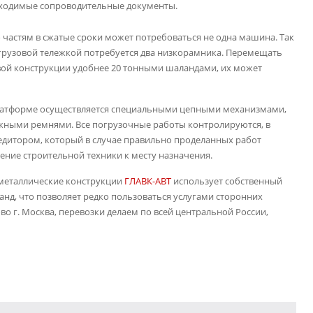
бходимые сопроводительные документы.
частям в сжатые сроки может потребоваться не одна машина. Так
 грузовой тележкой потребуется два низкорамника. Перемещать
ой конструкции удобнее 20 тонными шаландами, их может
платформе осуществляется специальными цепными механизмами,
жными ремнями. Все погрузочные работы контролируются, в
едитором, который в случае правильно проделанных работ
ение строительной техники к месту назначения.
 металлические конструкции
ГЛАВК-АВТ
использует собственный
нд, что позволяет редко пользоваться услугами сторонних
о г. Москва, перевозки делаем по всей центральной России,