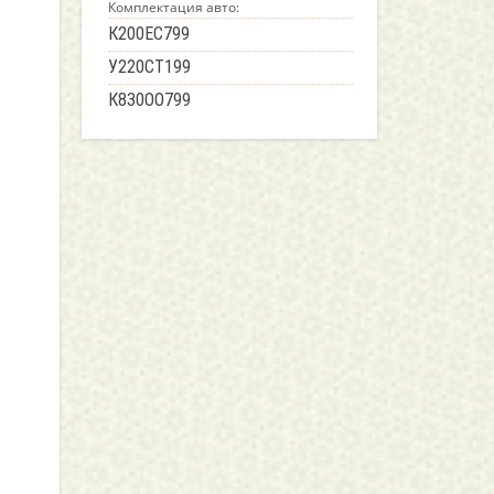
Комплектация авто:
К200ЕС799
У220СТ199
К830ОО799